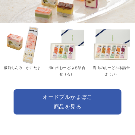
板前ちんみ かにたま
海山のおーどぶる詰合
海山のおーどぶる詰合
せ（ろ）
せ（い）
オードブルかまぼこ
商品を見る