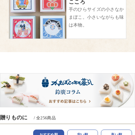
こころ
手のひらサイズの小さなか
まぼこ。小さいながらも味
は本物。
贈りものに
/ 全
256
商品
おすすめ順
安い順
高い順