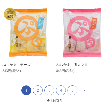
ぷちかま チーズ
ぷちかま 明太マヨ
843円(税込)
843円(税込)
1
2
3
4
5
＞
全
144
商品