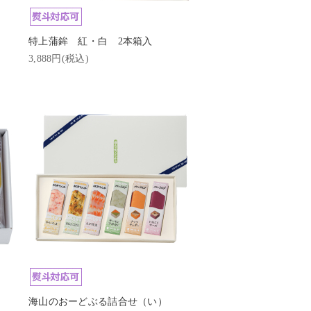
特上蒲鉾 紅・白 2本箱入
3,888円(税込)
海山のおーどぶる詰合せ（い）