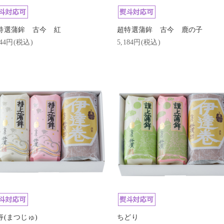
特選蒲鉾 古今 紅
超特選蒲鉾 古今 鹿の子
644円(税込)
5,184円(税込)
寿(まつじゅ)
ちどり