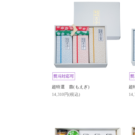
超特選 萠(もえぎ)
超
14,310円(税込)
14