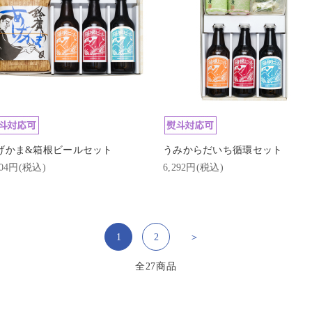
げかま&箱根ビールセット
うみからだいち循環セット
004円(税込)
6,292円(税込)
1
2
＞
全
27
商品