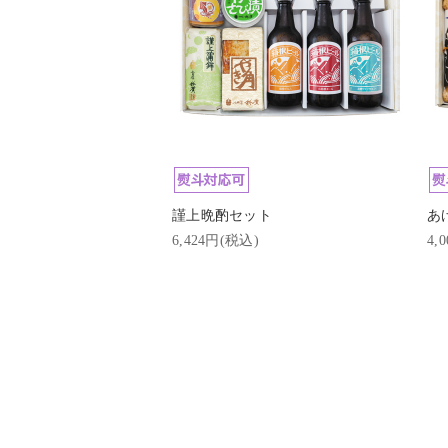
謹上晩酌セット
あ
6,424円(税込)
4,