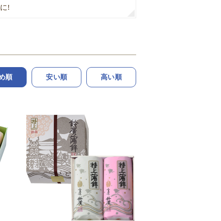
に!
め順
安い順
高い順