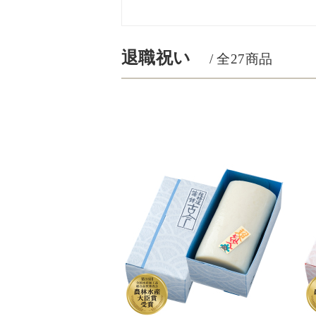
退職祝い
/ 全
27
商品