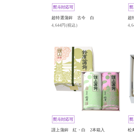
超特選蒲鉾 古今 白
超
4,644円(税込)
4,
謹上蒲鉾 紅・白 2本箱入
松