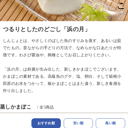
つるりとしたのどごし「浜の月」
しんじょとは、やさしくのばした魚のすりみを蒸す、あるいは茹
でたもの。昔ながらの手どりの方法で、なめらかな口あたりが特
徴です。わさび醤油や、椀種としてお召し上がりください。
「浜の月」は鈴廣が生み出した、新しきかまぼこでございます。
かまぼこの素材である、高級魚のグチ、塩、卵白、そして箱根小
田原のお水をつかって、板かまぼことはまた違う、新しき食感を
作り出しました。
蒸しかまぼこ
/ 全
5
商品
おすすめ順
安い順
高い順