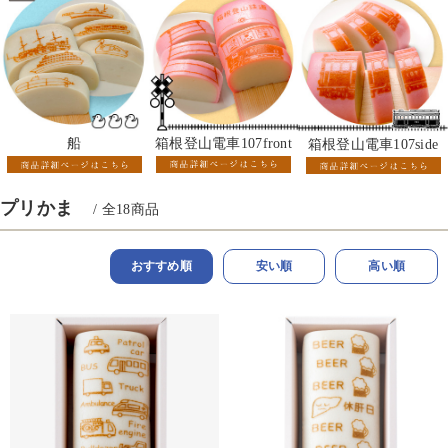
箱根登山電車107front
船
箱根登山電車107side
プリかま
/ 全
18
商品
おすすめ順
安い順
高い順