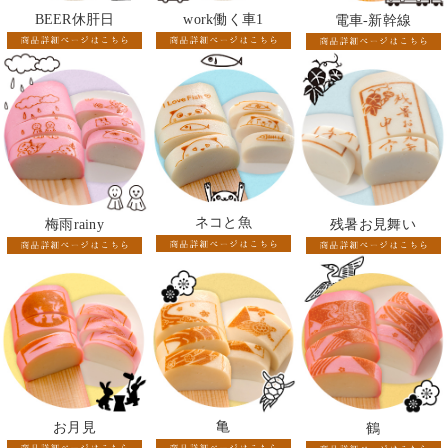
BEER休肝日
work働く車1
電車-新幹線
ネコと魚
梅雨rainy
残暑お見舞い
亀
お月見
鶴