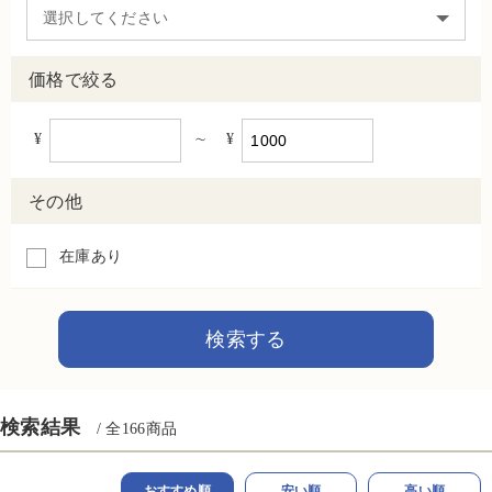
価格で絞る
¥
∼
¥
その他
在庫あり
検索結果
/ 全
166
商品
おすすめ順
安い順
高い順