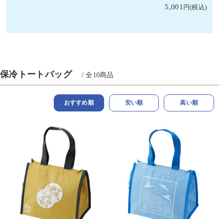
5,001
保冷トートバッグ
/ 全
10
商品
おすすめ順
安い順
高い順