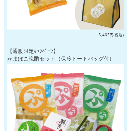
5,465
かまぼこ晩酌セット