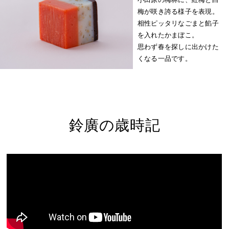
梅が咲き誇る様子を表現。
相性ピッタリなごまと餡子
を入れたかまぼこ。
思わず春を探しに出かけた
くなる一品です。
鈴廣の歳時記