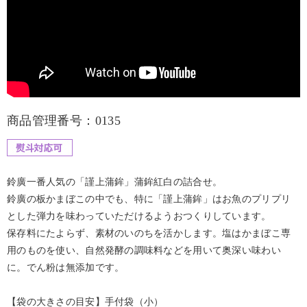
商品管理番号：0135
鈴廣一番人気の「謹上蒲鉾」蒲鉾紅白の詰合せ。
鈴廣の板かまぼこの中でも、特に「謹上蒲鉾」はお魚のプリプリ
とした弾力を味わっていただけるようおつくりしています。
保存料にたよらず、素材のいのちを活かします。塩はかまぼこ専
用のものを使い、自然発酵の調味料などを用いて奥深い味わい
に。でん粉は無添加です。
【袋の大きさの目安】手付袋（小）