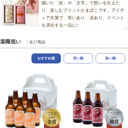
描いた「絵」や「文字」で想いを伝えた
り、楽しむプリントかまぼこです。アイデ
ィア次第で、笑いあり、涙あり、イベント
を演出する一品に!
退職祝い
/ 全
27
商品
おすすめ順
安い順
高い順