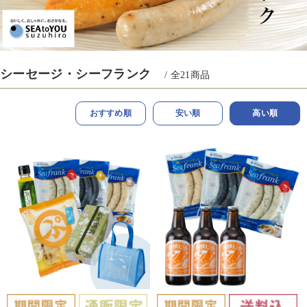
シーセージ・シーフランク
/ 全
21
商品
おすすめ順
安い順
高い順