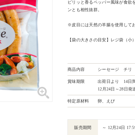
ピリッと香るペッパー風味が食欲
ンとも相性抜群。
※皮目には天然の羊腸を使用して
【袋の大きさの目安】レジ袋（小
商品内容
シーセージ チリ 5
賞味期限
出荷日より 14日
12月24日～28日
特定原材料
卵、えび
販売期間
～ 12月24日 17:5