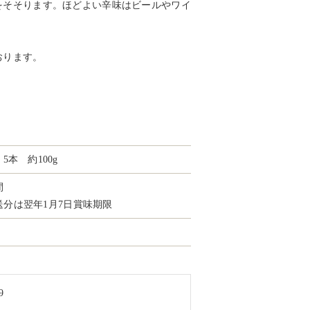
をそそります。ほどよい辛味はビールやワイ
おります。
）
本 約100g
間
発送分は翌年1月7日賞味期限
9