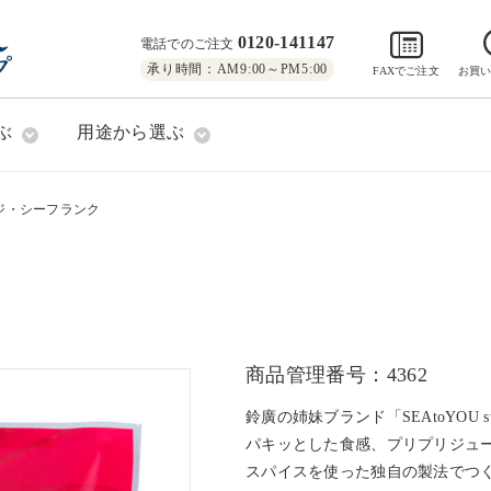
0120-141147
電話でのご注文
承り時間：AM9:00～PM5:00
FAXでご注文
お買
ぶ
用途から選ぶ
ジ・シーフランク
商品管理番号：4362
鈴廣の姉妹ブランド「SEAtoYOU 
パキッとした食感、プリプリジュ
スパイスを使った独自の製法でつ