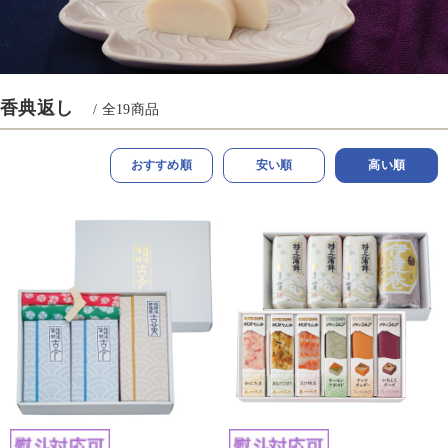
香典返し
/ 全
19
商品
おすすめ順
安い順
高い順