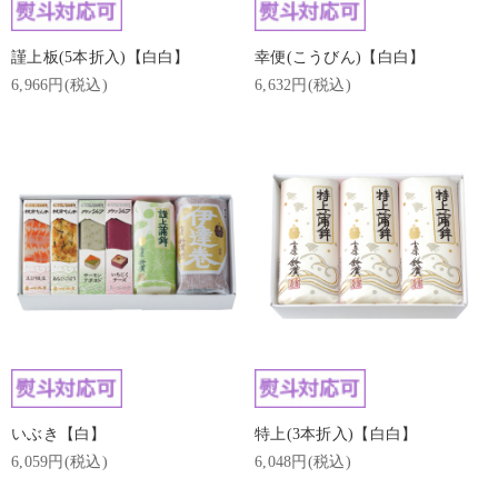
謹上板(5本折入)【白白】
幸便(こうびん)【白白】
6,966円(税込)
6,632円(税込)
いぶき【白】
特上(3本折入)【白白】
6,059円(税込)
6,048円(税込)