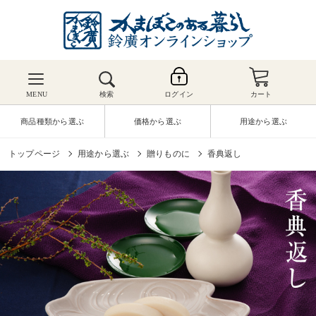
MENU
検索
ログイン
カート
商品種類から選ぶ
価格から選ぶ
用途から選ぶ
トップページ
用途から選ぶ
贈りものに
香典返し