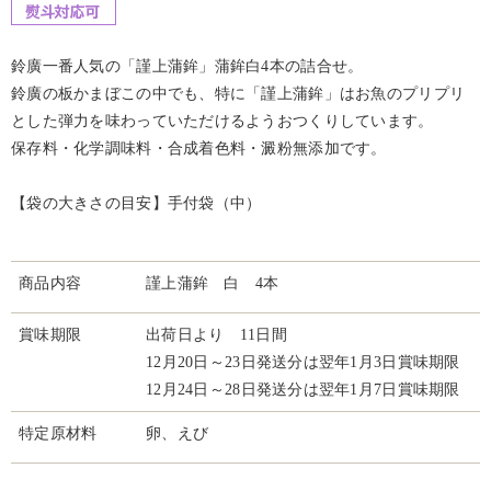
鈴廣一番人気の「謹上蒲鉾」蒲鉾白4本の詰合せ。
鈴廣の板かまぼこの中でも、特に「謹上蒲鉾」はお魚のプリプリ
とした弾力を味わっていただけるようおつくりしています。
保存料・化学調味料・合成着色料・澱粉無添加です。
【袋の大きさの目安】手付袋（中）
商品内容
謹上蒲鉾 白 4本
賞味期限
出荷日より 11日間
12月20日～23日発送分は翌年1月3日賞味期限
12月24日～28日発送分は翌年1月7日賞味期限
特定原材料
卵、えび