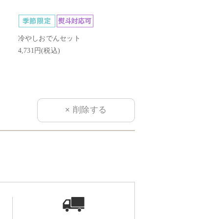
冷やしおでんセット
謹上板(2本折入)【白白
4,731円(税込)
2,916円(税込)