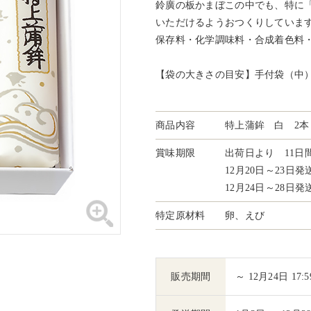
鈴廣の板かまぼこの中でも、特に
いただけるようおつくりしていま
保存料・化学調味料・合成着色料
【袋の大きさの目安】手付袋（中
商品内容
特上蒲鉾 白 2本
賞味期限
出荷日より 11日
12月20日～23日
12月24日～28日
特定原材料
卵、えび
販売期間
～ 12月24日 17:5