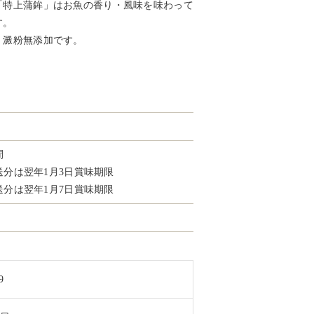
「特上蒲鉾」はお魚の香り・風味を味わって
す。
・澱粉無添加です。
）
間
発送分は翌年1月3日賞味期限
発送分は翌年1月7日賞味期限
9