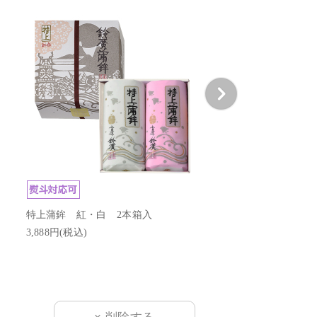
切れてる板わさセット 
ーブオイル付
特上蒲鉾 紅・白 2本箱入
1,070円(税込)
3,888円(税込)