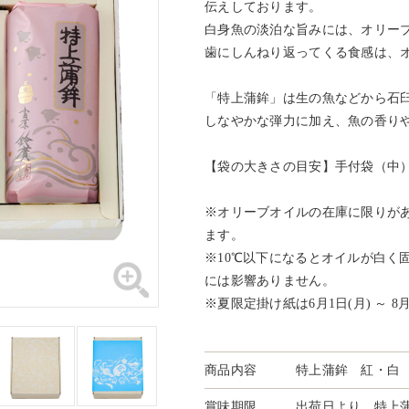
伝えしております。
白身魚の淡泊な旨みには、オリー
歯にしんねり返ってくる食感は、
「特上蒲鉾」は生の魚などから石
しなやかな弾力に加え、魚の香り
【袋の大きさの目安】手付袋（中
※オリーブオイルの在庫に限りが
ます。
※10℃以下になるとオイルが白く
には影響ありません。
※夏限定掛け紙は6月1日(月) ～ 
商品内容
特上蒲鉾 紅・白 各1本
賞味期限
出荷日より 特上蒲鉾