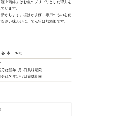
「謹上蒲鉾」はお魚のプリプリとした弾力を
しています。
を活かします。塩はかまぼこ専用のものを使
て奥深い味わいに。でん粉は無添加です。
）
1本 260g
間
発送分は翌年1月3日賞味期限
発送分は翌年1月7日賞味期限
9