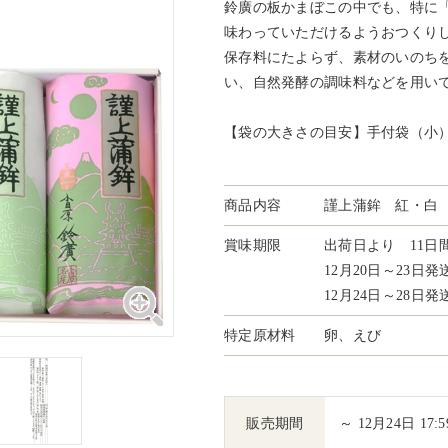
鈴廣の板かまぼこの中でも、特に
味わっていただけるようおつくり
保存料にたよらず、素材のいのち
い、自然発酵の調味料などを用い
【袋の大きさの目安】手付袋（小
商品内容
謹上蒲鉾 紅・白 各
賞味期限
出荷日より 11日
12月20日～23日
12月24日～28日
特定原材料
卵、えび
販売期間
～ 12月24日 17:5