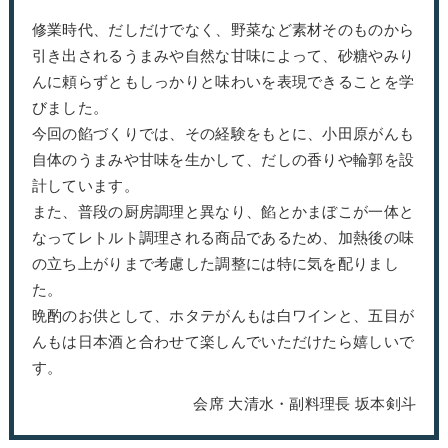
修業時代、だしだけでなく、野菜など素材そのものから
引き出されるうまみや自然な甘味によって、砂糖やみり
んに頼らずともしっかりと味わいを表現できることを学
びました。
今回の餡づくりでは、その経験をもとに、小田原がんも
自体のうまみや甘味を生かして、だしの香りや輪郭を設
計しています。
また、普段の厨房調理と異なり、餡とかまぼこが一体と
なってレトルト調理される商品であるため、加熱後の味
の立ち上がりまで考慮した調整には特に気を配りまし
た。
晩酌のお供として、ホタテがんもは白ワインと、五目が
んもは日本酒と合わせて楽しんでいただけたら嬉しいで
す。
会席 大清水・副料理長 坂本剣斗