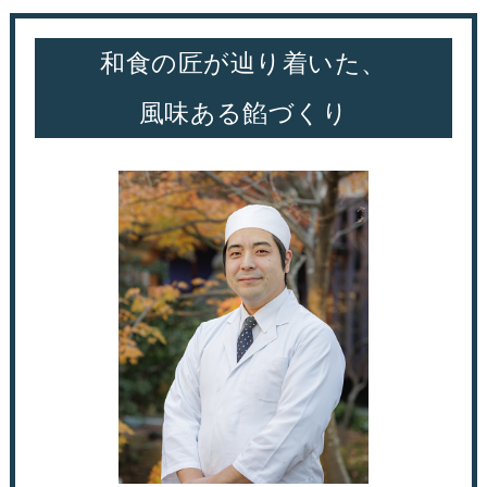
和食の匠が辿り着いた、
風味ある餡づくり