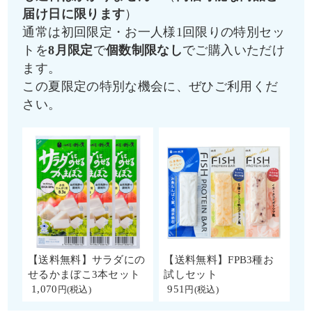
届け日に限ります
）
通常は初回限定・お一人様1回限りの特別セッ
トを
8月限定
で
個数制限なし
でご購入いただけ
ます。
この夏限定の特別な機会に、ぜひご利用くだ
さい。
【送料無料】サラダにの
【送料無料】FPB3種お
せるかまぼこ3本セット
試しセット
1,070
951