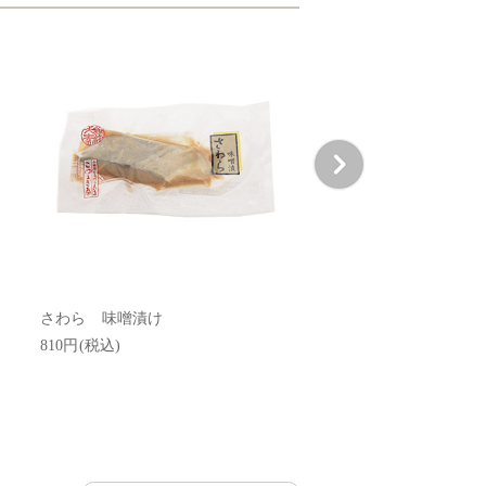
さわら 味噌漬け
810円(税込)
特上蒲鉾 紅・白 2本
3,888円(税込)