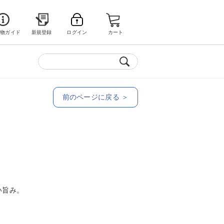
い物ガイド
新規登録
ログイン
カート
前のページに戻る ＞
い旨み。
）