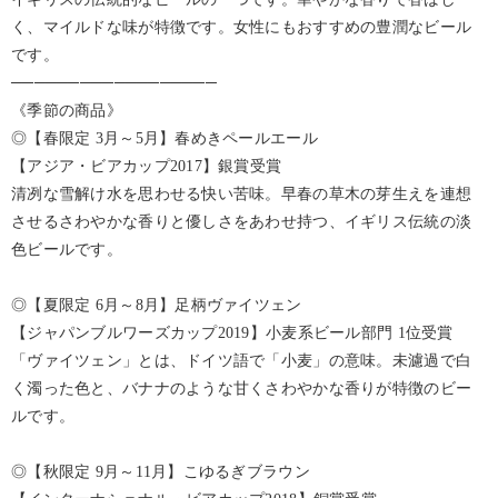
く、マイルドな味が特徴です。女性にもおすすめの豊潤なビール
です。
──────────────────
《季節の商品》
◎【春限定 3月～5月】春めきペールエール
【アジア・ビアカップ2017】銀賞受賞
清冽な雪解け水を思わせる快い苦味。早春の草木の芽生えを連想
させるさわやかな香りと優しさをあわせ持つ、イギリス伝統の淡
色ビールです。
◎【夏限定 6月～8月】足柄ヴァイツェン
【ジャパンブルワーズカップ2019】小麦系ビール部門 1位受賞
「ヴァイツェン」とは、ドイツ語で「小麦」の意味。未濾過で白
く濁った色と、バナナのような甘くさわやかな香りが特徴のビー
ルです。
◎【秋限定 9月～11月】こゆるぎブラウン