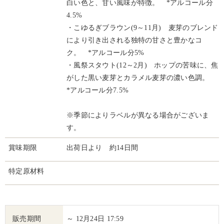
白い色と、甘い風味が特徴。 *アルコール分
4.5%
・こゆるぎブラウン(9～11月) 麦芽のブレンド
により引き出される独特の甘さと豊かなコ
ク。 *アルコール分5%
・風祭スタウト(12～2月) ホップの苦味に、焦
がした黒い麦芽とカラメル麦芽の濃い色調。
*アルコール分7.5%
※季節によりラベルが異なる場合がございま
す。
賞味期限
出荷日より 約14日間
特定原材料
販売期間
～ 12月24日 17:59