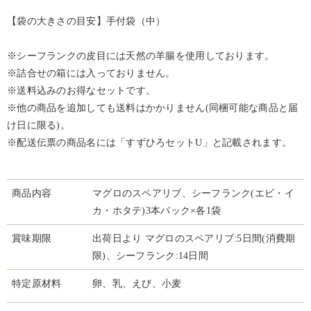
【袋の大きさの目安】手付袋（中）
※シーフランクの皮目には天然の羊腸を使用しております。
※詰合せの箱には入っておりません。
※送料込みのお得なセットです。
※他の商品を追加しても送料はかかりません(同梱可能な商品と届
け日に限る)。
※配送伝票の商品名には「すずひろセットU」と記載されます。
商品内容
マグロのスペアリブ、シーフランク(エビ・イ
カ・ホタテ)3本パック×各1袋
賞味期限
出荷日より マグロのスペアリブ:5日間(消費期
限)、シーフランク:14日間
特定原材料
卵、乳、えび、小麦