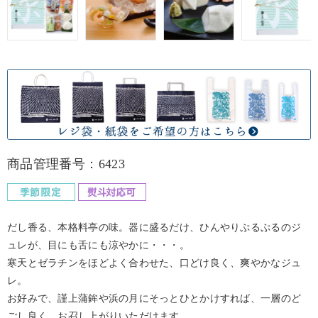
商品管理番号：6423
だし香る、本格料亭の味。器に盛るだけ、ひんやりぷるぷるのジ
ュレが、目にも舌にも涼やかに・・・。
寒天とゼラチンをほどよく合わせた、口どけ良く、爽やかなジュ
レ。
お好みで、謹上蒲鉾や浜の月にそっとひとかけすれば、一層のど
ごし良く、お召し上がりいただけます。