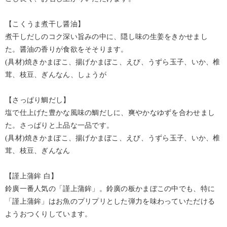
【こくうま煮干し醤油】
煮干しだしのコク深い旨みの中に、隠し味の生姜をきかせまし
た。醤油の香りが食欲をそそります。
(具材)焼きかまぼこ、揚げかまぼこ、えび、うずら玉子、いか、椎
茸、枝豆、ぎんなん、しょうが
【さっぱり鯛だし】
塩で仕上げた豊かな風味の鯛だしに、爽やかなゆずを合わせまし
た。さっぱりと上品な一品です。
(具材)焼きかまぼこ、揚げかまぼこ、えび、うずら玉子、いか、椎
茸、枝豆、ぎんなん
【謹上蒲鉾 白】
鈴廣一番人気の「謹上蒲鉾」。鈴廣の板かまぼこの中でも、特に
「謹上蒲鉾」はお魚のプリプリとした弾力を味わっていただける
ようおつくりしています。