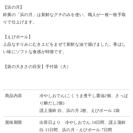
【浜の月】
鈴廣の「浜の月」は新鮮なグチのみを使い、職人が一枚一枚手取
りで仕上げます。
【えびボール】
上品なすりみにむきエビをまぜて新鮮な油で揚げました。香ばし
い味にソフトな食感が特徴です。
【袋の大きさの目安】手付袋（大）
商品内容
冷やしおでん(こくうま煮干し醤油2個、さっぱ
り鯛だし2個)
謹上蒲鉾 白、浜の月 2枚、えびボール 2袋
賞味期限
出荷日より 冷やしおでん:14日間、謹上蒲鉾
白:11日間、浜の月・えびボール:7日間