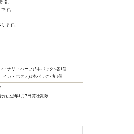
登場。
トです。
おります。
）
ン・チリ・ハーブ)5本パック×各1個、
・イカ・ホタテ)3本パック×各1個
間
発送分は翌年1月7日賞味期限