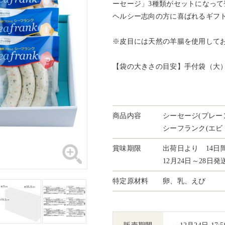
ーセージ」3種類がセットになって
ヘルシー志向の方に喜ばれるギフ
※皮目には天然の羊腸を使用して
【袋の大きさの目安】手付袋（大
商品内容
シーセージ(プレー
シーフランク(エビ
賞味期限
出荷日より 14日
12月24日～28日
特定原材料
卵、乳、えび