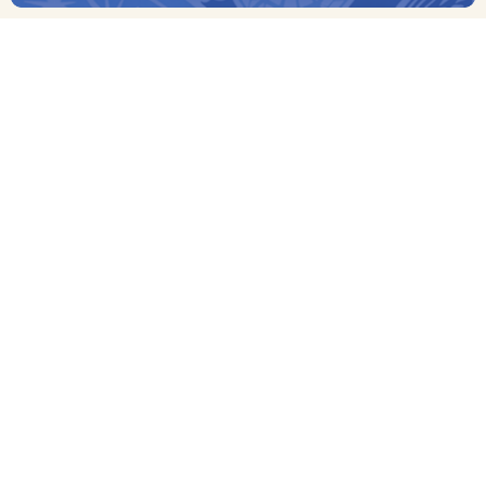
商品管理番号：6161
かまぼこづくりに使う新鮮なお魚のすり身を特許製法により乾
燥・粉状にした「万能すりみパウダー」(国際特許出願中)
を使ってかまぼこづくりを体験することができるキットです。
キットにはご家庭でお子様と一緒に楽しくかまぼこづくりができ
るレシピも同封しております。
>> レシピ例はこちら <<
【袋の大きさの目安】レジ袋（小）