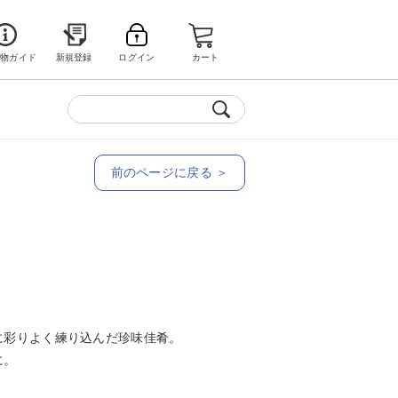
い物ガイド
新規登録
ログイン
カート
前のページに戻る ＞
に彩りよく練り込んだ珍味佳肴。
に。