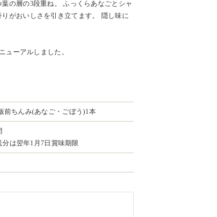
葉の層の3段重ね。 ふっくらあなごとシャ
りがおいしさを引き立てます。 隠し味に
リニューアルしました。
）
板前ちんみ(あなご・ごぼう)1本
間
発送分は翌年1月7日賞味期限