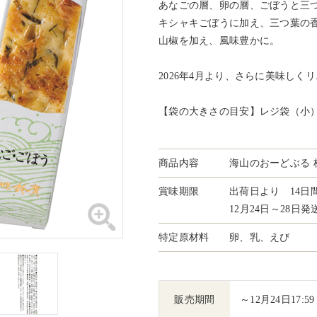
あなごの層、卵の層、ごぼうと三つ
キシャキごぼうに加え、三つ葉の香
山椒を加え、風味豊かに。
2026年4月より、さらに美味しく
【袋の大きさの目安】レジ袋（小
商品内容
海山のおーどぶる 
賞味期限
出荷日より 14日
12月24日～28日
特定原材料
卵、乳、えび
販売期間
～12月24日17:59