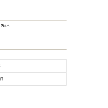
）
9個入
9
8日