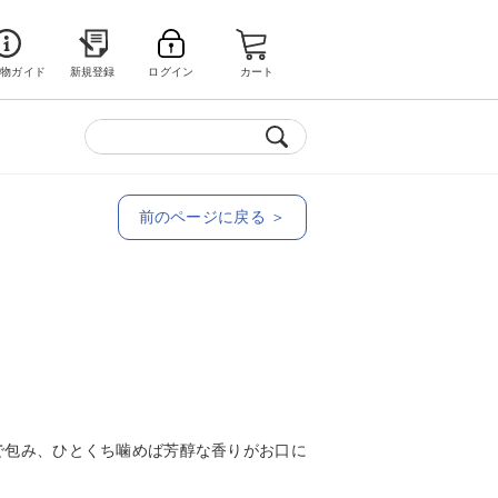
い物ガイド
新規登録
ログイン
カート
前のページに戻る ＞
で包み、ひとくち噛めば芳醇な香りがお口に