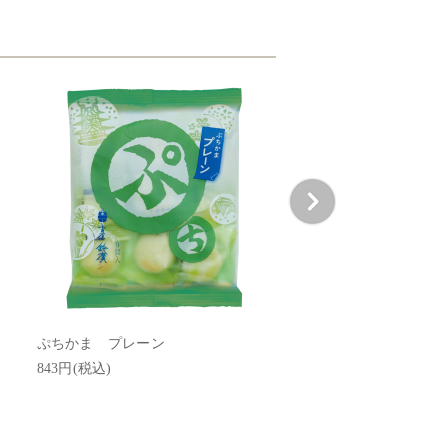
ぷちかま プレーン
843円(税込)
謹上蒲鉾 白 1本箱入 + 
個
1,350円(税込)