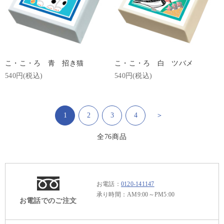
こ・こ・ろ 青 招き猫
こ・こ・ろ 白 ツバメ
540円(税込)
540円(税込)
1
2
3
4
＞
全
76
商品
お電話：
0120-141147
承り時間：AM9:00～PM5:00
お電話でのご注文