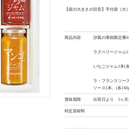
【袋の大きさの目安】手付袋（大
商品内容
汐風の果樹園定番6
ラズベリージャム1
いちごジャム1本(各1
ラ・フランスソー
ソース1本、(各160g
賞味期限
出荷日より 1ヶ月
特定原材料