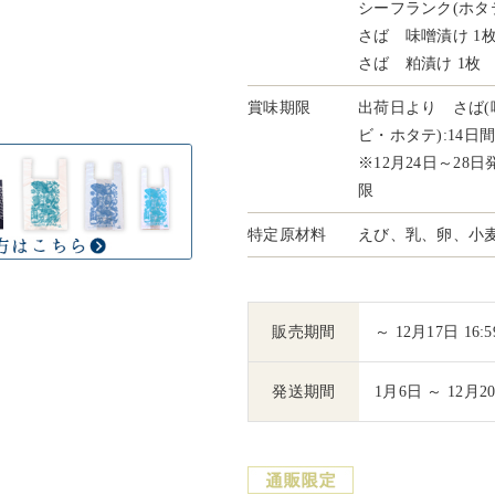
シーフランク(ホタテ
さば 味噌漬け 1
さば 粕漬け 1枚
賞味期限
出荷日より さば(
ビ・ホタテ):14日
※12月24日～2
限
特定原材料
えび、乳、卵、小
販売期間
～ 12月17日 16:5
発送期間
1月6日 ～ 12月2