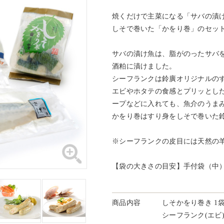
焼くだけで主菜になる「サバの漬
しそで巻いた「かをり巻」のセッ
サバの漬け魚は、脂がのったサバ
酒粕に漬けました。
シーフランクは鈴廣オリジナルの
エビやホタテの食感とプリッとし
ープなどに入れても、魚介のうま
かをり巻はすり身をしそで巻いた
※シーフランクの皮目には天然の
【袋の大きさの目安】手付袋（中
商品内容
しそかをり巻き 1
シーフランク(エビ)