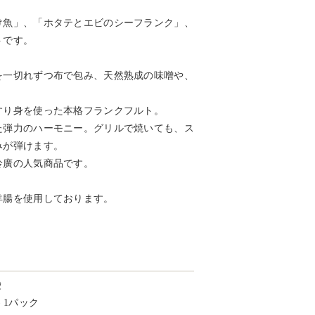
け魚」、「ホタテとエビのシーフランク」、
トです。
を一切れずつ布で包み、天然熟成の味噌や、
すり身を使った本格フランクフルト。
た弾力のハーモニー。グリルで焼いても、ス
みが弾けます。
鈴廣の人気商品です。
羊腸を使用しております。
）
袋
 1パック