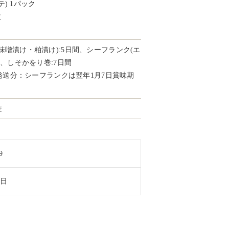
) 1パック
枚
味噌漬け・粕漬け):5日間、シーフランク(エ
間、しそかをり巻:7日間
8日発送分：シーフランクは翌年1月7日賞味期
麦
9
0日