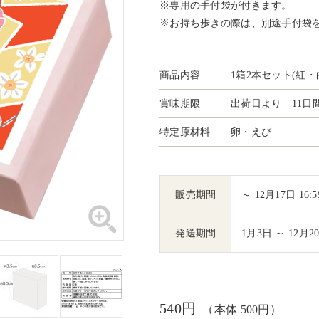
※専用の手付袋が付きます。
※お持ち歩きの際は、別途手付袋
商品内容
1箱2本セット(紅・
賞味期限
出荷日より 11日
特定原材料
卵・えび
販売期間
～ 12月17日 16:5
発送期間
1月3日 ～ 12月2
540円
（本体 500円）