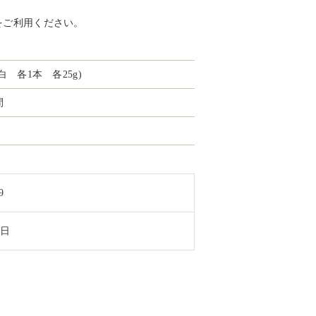
をご利用ください。
白 各1本 各25g)
間
9
0日