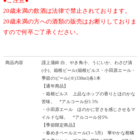
●ご注意●
20歳未満の飲酒は法律で禁止されております。
20歳未満の方への酒類の販売はお断りしておりま
すので何卒ご了承ください。
商品内容
謹上蒲鉾 白、やき角小、うにいか、わさび漬
(小)、箱根ビール(箱根ピルス・小田原エール・
季節のビール(※)330ml)各1本
【通年商品】
・箱根ピルス 上品なホップの香りとほのかな
苦味。 *アルコール分5.5%
・小田原エール ほのかに甘さを感じさせるマ
イルドな味。 *アルコール分5%
【季節限定商品】
・春めきペールエール(3～5月) 華やかな柑橘