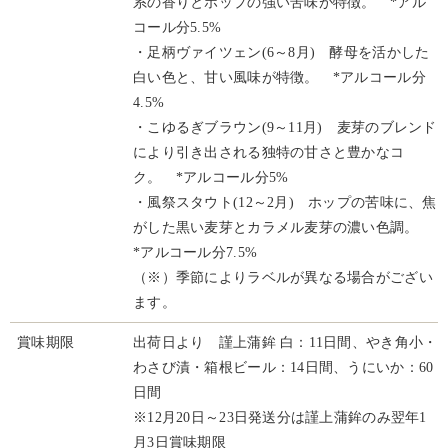
系の香りとホップの強い苦味が特徴。 *アル
コール分5.5%
・足柄ヴァイツェン(6～8月) 酵母を活かした
白い色と、甘い風味が特徴。 *アルコール分
4.5%
・こゆるぎブラウン(9～11月) 麦芽のブレンド
により引き出される独特の甘さと豊かなコ
ク。 *アルコール分5%
・風祭スタウト(12～2月) ホップの苦味に、焦
がした黒い麦芽とカラメル麦芽の濃い色調。
*アルコール分7.5%
（※）季節によりラベルが異なる場合がござい
ます。
賞味期限
出荷日より 謹上蒲鉾 白：11日間、やき角小・
わさび漬・箱根ビール：14日間、うにいか：60
日間
※12月20日～23日発送分は謹上蒲鉾のみ翌年1
月3日賞味期限