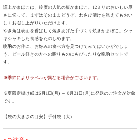
謹上かまぼこは、鈴廣の人気の板かまぼこ。12ミリのおいしい厚
さに切って、まずはそのままどうぞ。わさび漬けを添えてもおい
しくお召し上がりいただけます。
やき角は表面を香ばしく焼きあげた手づくり焼きかまぼこ。シャ
キシャキした食感をたのしめます。
晩酌のお伴に、お好みの食べ方を見つけてみてはいかがでしょ
う。ビール好きの方への贈りものにもぴったりな晩酌セットで
す。
※季節によりラベルが異なる場合がございます。
※夏限定掛け紙は6月1日(月) ～ 8月31日(月)に発送のご注文が対象
です。
【袋の大きさの目安】手付袋（大）