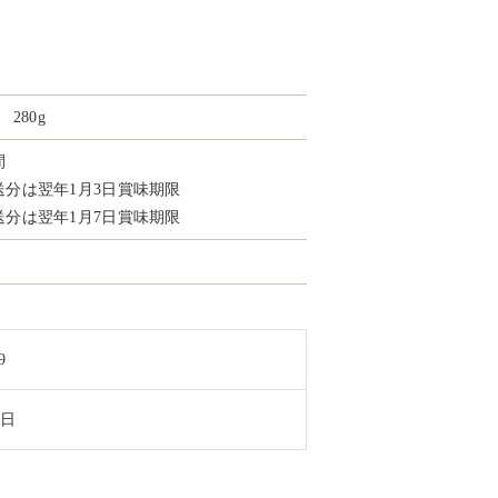
）
280g
間
発送分は翌年1月3日賞味期限
発送分は翌年1月7日賞味期限
9
8日