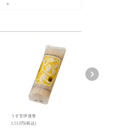
○
うす甘伊達巻
海のすふれ
1,512円(税込)
1,188円(税込)