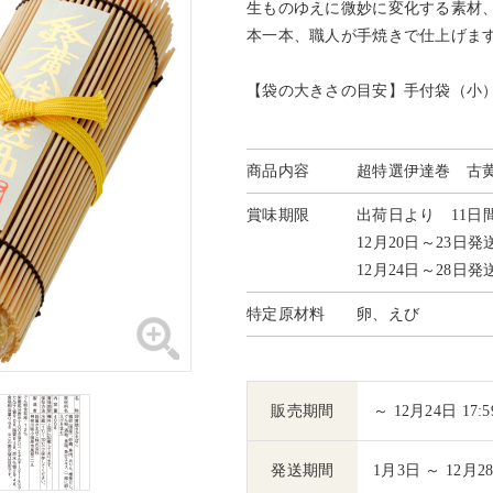
生ものゆえに微妙に変化する素材
本一本、職人が手焼きで仕上げま
【袋の大きさの目安】手付袋（小
商品内容
超特選伊達巻 古黄 
賞味期限
出荷日より 11日
12月20日～23日
12月24日～28日
特定原材料
卵、えび
販売期間
～ 12月24日 17:5
発送期間
1月3日 ～ 12月2