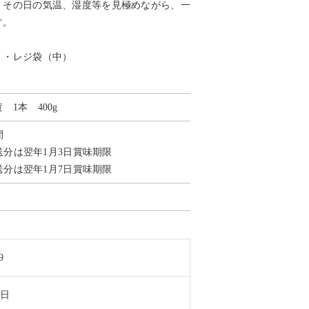
、その日の気温、湿度等を見極めながら、一
す。
）・レジ袋（中）
1本 400g
間
発送分は翌年1月3日賞味期限
発送分は翌年1月7日賞味期限
9
8日