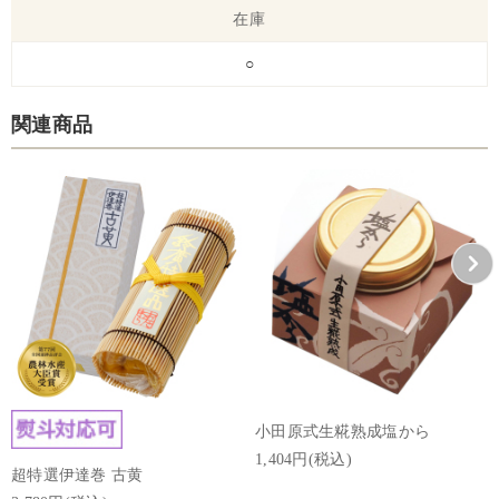
在庫
○
関連商品
小田原式生糀熟成塩から
1,404円(税込)
超特選伊達巻 古黄