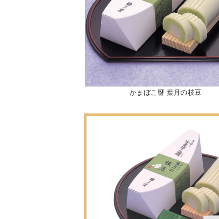
かまぼこ暦 葉月の枝豆