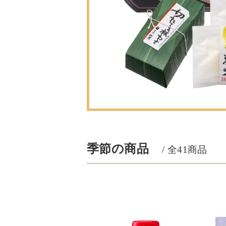
季節の商品
/ 全
41
商品