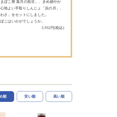
まぼこ暦 葉月の枝豆」、きめ細やか
に心地よい手取りしんじょ「浜の月」、
板わさ」をセットにしました。
まぼこはいかがでしょうか。
3,932
め順
安い順
高い順