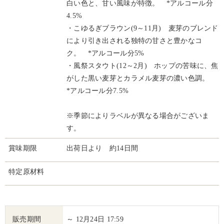
白い色と、甘い風味が特徴。 *アルコール分
4.5%
・こゆるぎブラウン(9～11月) 麦芽のブレンド
により引き出される独特の甘さと豊かなコ
ク。 *アルコール分5%
・風祭スタウト(12～2月) ホップの苦味に、焦
がした黒い麦芽とカラメル麦芽の濃い色調。
*アルコール分7.5%
※季節によりラベルが異なる場合がございま
す。
賞味期限
出荷日より 約14日間
特定原材料
販売期間
～ 12月24日 17:59