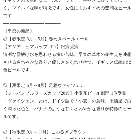
イギリスの伝統的なビールの一つです。華やかな香りで香ばし
く、マイルドな味が特徴です。女性にもおすすめの豊潤なビール
です。
──────────────────
《季節の商品》
◎【春限定 3月～5月】春めきペールエール
【アジア・ビアカップ2017】銀賞受賞
清冽な雪解け水を思わせる快い苦味。早春の草木の芽生えを連想
させるさわやかな香りと優しさをあわせ持つ、イギリス伝統の淡
色ビールです。
◎【夏限定 6月～8月】足柄ヴァイツェン
【ジャパンブルワーズカップ2019】小麦系ビール部門 1位受賞
「ヴァイツェン」とは、ドイツ語で「小麦」の意味。未濾過で白
く濁った色と、バナナのような甘くさわやかな香りが特徴のビー
ルです。
◎【秋限定 9月～11月】こゆるぎブラウン