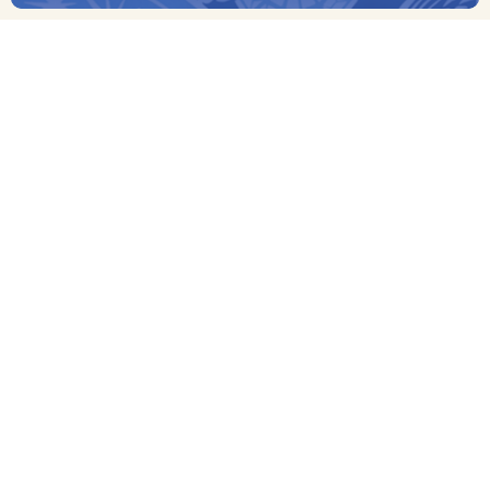
商品管理番号：6161
かまぼこづくりに使う新鮮なお魚のすり身を特許製法により乾
燥・粉状にした「万能すりみパウダー」(国際特許出願中)
を使ってかまぼこづくりを体験することができるキットです。
キットにはご家庭でお子様と一緒に楽しくかまぼこづくりができ
るレシピも同封しております。
>> レシピ例はこちら <<
【袋の大きさの目安】レジ袋（小）