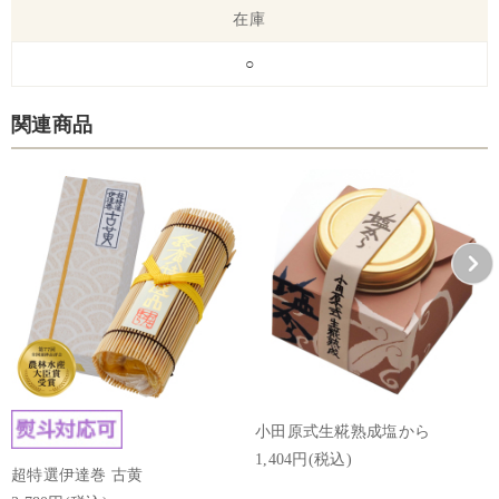
在庫
○
関連商品
小田原式生糀熟成塩から
1,404円(税込)
超特選伊達巻 古黄