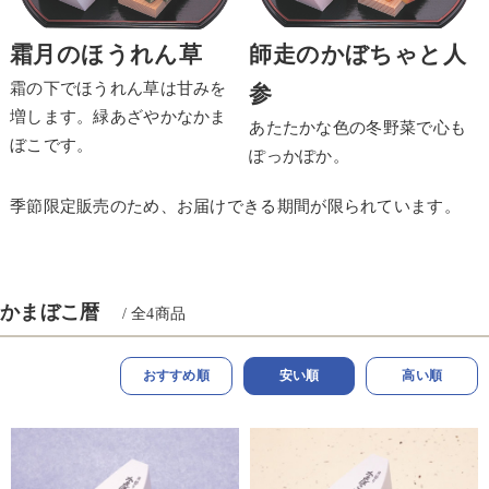
霜月のほうれん草
師走のかぼちゃと人
霜の下でほうれん草は甘みを
参
増します。緑あざやかなかま
あたたかな色の冬野菜で心も
ぼこです。
ぽっかぽか。
季節限定販売のため、お届けできる期間が限られています。
かまぼこ暦
/ 全
4
商品
おすすめ順
安い順
高い順