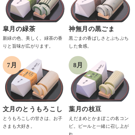
皐月の緑茶
神無月の黒ごま
新緑の色、美しく。緑茶の香
黒ごまの香ばしさとぷちぷち
りと旨味が広がります。
した食感。
文月のとうもろこし
葉月の枝豆
とうもろこしの甘さは、お子
えだまめとかまぼこの名コン
さまも大好き。
ビ。ビールと一緒に召し上が
れ。