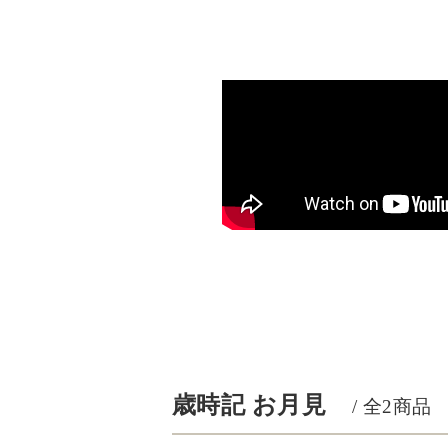
歳時記 お月見
/ 全
2
商品