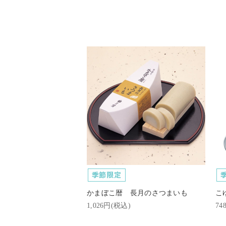
かまぼこ暦 長月のさつまいも
こ
1,026円(税込)
74