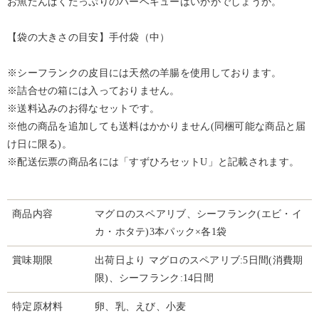
お魚たんぱくたっぷりのバーベキューはいかがでしょうか。
【袋の大きさの目安】手付袋（中）
※シーフランクの皮目には天然の羊腸を使用しております。
※詰合せの箱には入っておりません。
※送料込みのお得なセットです。
※他の商品を追加しても送料はかかりません(同梱可能な商品と届
け日に限る)。
※配送伝票の商品名には「すずひろセットU」と記載されます。
商品内容
マグロのスペアリブ、シーフランク(エビ・イ
カ・ホタテ)3本パック×各1袋
賞味期限
出荷日より マグロのスペアリブ:5日間(消費期
限)、シーフランク:14日間
特定原材料
卵、乳、えび、小麦