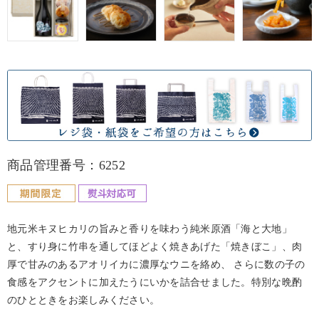
商品管理番号：6252
地元米キヌヒカリの旨みと香りを味わう純米原酒「海と大地」
と、すり身に竹串を通してほどよく焼きあげた「焼きぼこ」、肉
厚で甘みのあるアオリイカに濃厚なウニを絡め、 さらに数の子の
食感をアクセントに加えたうにいかを詰合せました。特別な晩酌
のひとときをお楽しみください。