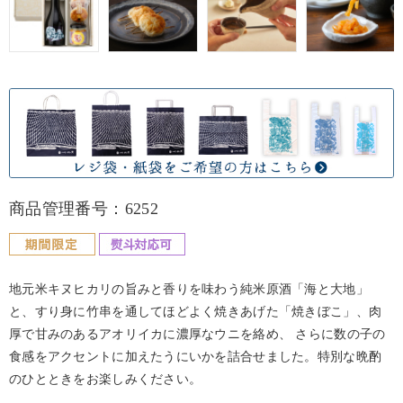
商品管理番号：6252
地元米キヌヒカリの旨みと香りを味わう純米原酒「海と大地」
と、すり身に竹串を通してほどよく焼きあげた「焼きぼこ」、肉
厚で甘みのあるアオリイカに濃厚なウニを絡め、 さらに数の子の
食感をアクセントに加えたうにいかを詰合せました。特別な晩酌
のひとときをお楽しみください。