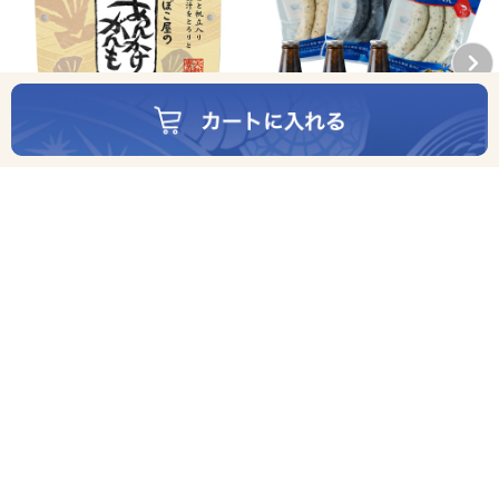
かまぼこ屋のあんかけがんも
（帆立）
594円(税込)
【通販限定・送料込】ビール＆
おつまみキャンプセット（W）
5,368円(税込)
最近チェックした商品