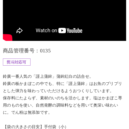
商品管理番号：0135
鈴廣一番人気の「謹上蒲鉾」蒲鉾紅白の詰合せ。
鈴廣の板かまぼこの中でも、特に「謹上蒲鉾」はお魚のプリプリ
とした弾力を味わっていただけるようおつくりしています。
保存料にたよらず、素材のいのちを活かします。塩はかまぼこ専
用のものを使い、自然発酵の調味料などを用いて奥深い味わい
に。でん粉は無添加です。
【袋の大きさの目安】手付袋（小）