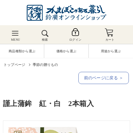
MENU
検索
ログイン
カート
商品種類から選ぶ
価格から選ぶ
用途から選ぶ
トップページ
季節の贈りもの
前のページに戻る ＞
謹上蒲鉾 紅・白 2本箱入